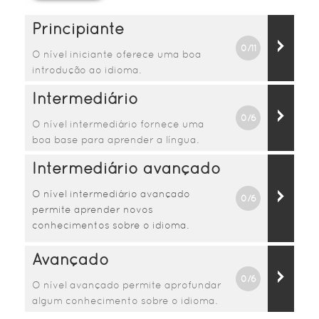
Principiante
0/11
O nível iniciante oferece uma boa
introdução ao idioma.
Intermediário
0/6
O nível intermediário fornece uma
boa base para aprender a língua.
Intermediário avançado
O nível intermediário avançado
0/6
permite aprender novos
conhecimentos sobre o idioma.
Avançado
0/6
O nível avançado permite aprofundar
algum conhecimento sobre o idioma.